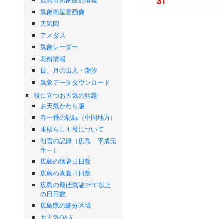
気象衛星雲画像
天気図
アメダス
気象レーダー
花粉情報
日、月の出入・潮汐
気象データダウンロード
役に立つお天気の話題
お天気かわら版
春一番の記録（中国地方）
木枯らし１号について
初雪の記録（広島 平成元
年～）
広島の猛暑日日数
広島の真夏日日数
広島の最低気温25℃以上
の日日数
広島県の細分区域
お天気Q&A