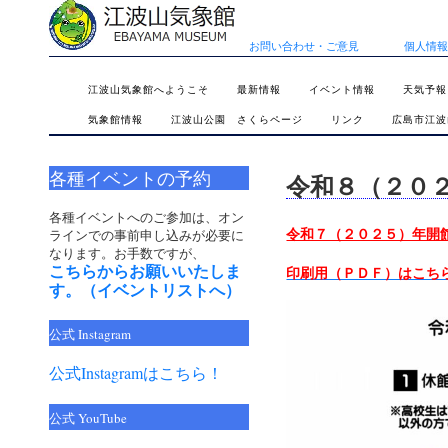
お問い合わせ・ご意見
個人情報
SKIP
江波山気象館へようこそ
最新情報
イベント情報
天気予報
TO
気象館情報
江波山公園 さくらページ
リンク
広島市江波
CONTENT
各種イベントの予約
令和８（２０
各種イベントへのご参加は、オン
ラインでの事前申し込みが必要に
令和７（２０２５）年開
なります。お手数ですが、
こちらからお願いいたしま
印刷用（ＰＤＦ）はこち
す。（イベントリストへ）
公式 Instagram
公式Instagramはこちら！
公式 YouTube