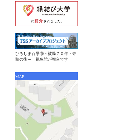
ひろしま百景⑥～被爆７０年・奇
跡の街～ 気象館が舞台です
MAP