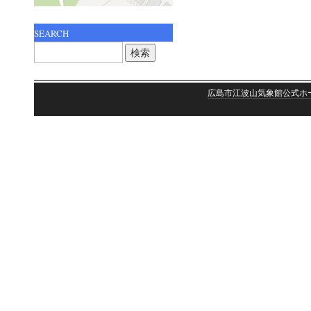
SEARCH
検
索:
広島市江波山気象館公式ホ