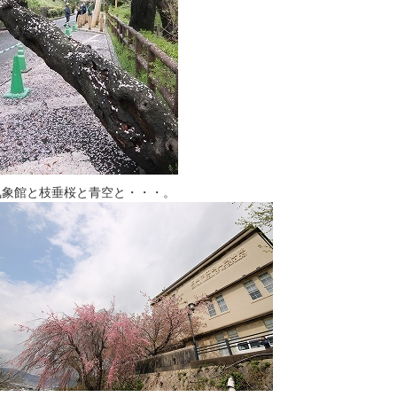
気象館と枝垂桜と青空と・・・。