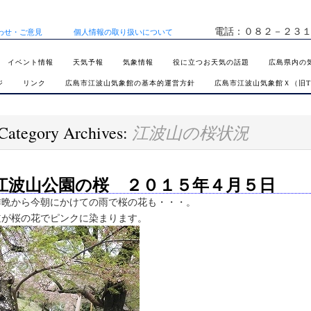
電話：０８２－２３
わせ・ご意見
個人情報の取り扱いについて
イベント情報
天気予報
気象情報
役に立つお天気の話題
広島県内の
ジ
リンク
広島市江波山気象館の基本的運営方針
広島市江波山気象館Ｘ（旧TW
江波山の桜状況
Category Archives:
江波山公園の桜 ２０１５年４月５日
昨晩から今朝にかけての雨で桜の花も・・・。
道が桜の花でピンクに染まります。