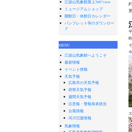
江波山気象館屋上360°view
ミュージアムショップ
開館日・休館日カレンダー
パンフレット等のダウンロー
ド
MENU
江波山気象館へようこそ
最新情報
イベント情報
天気予報
広島市の天気予報
府県天気予報
週間天気予報
注意報・警報発表状況
台風情報
河川氾濫情報
気象情報
広島市気象観測情報