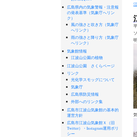
広島県内の気象警報・注意報
の発表基準（気象庁へリン
ク）
風の強さと吹き方（気象庁
へリンク）
雨の強さと降り方（気象庁
へリンク）
気象館情報
江波山公園の植物
江波山公園 さくらページ
リンク
光化学スモッグについて
気象庁
広島県防災情報
外部へのリンク集
広島市江波山気象館の基本的
運営方針
広島市江波山気象館Ｘ（旧
Twitter）・Instagram運用ポリ
シー