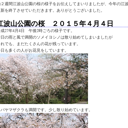
約２週間江波山公園の桜の様子をお伝えしてまいりましたが、今年の江
更新を終了させていただきます。ありがとうございました。
江波山公園の桜 ２０１５年４月４日
平成27年4月4日 午後2時ごろの様子です。
昨日の雨と風で満開のソメイヨシノは散り始めてしまいましたが
それでも、まだたくさんの花が残っています。
今日も多くの人がお花見をしています。
エバヤマザクラも満開です。少し散り始めています。