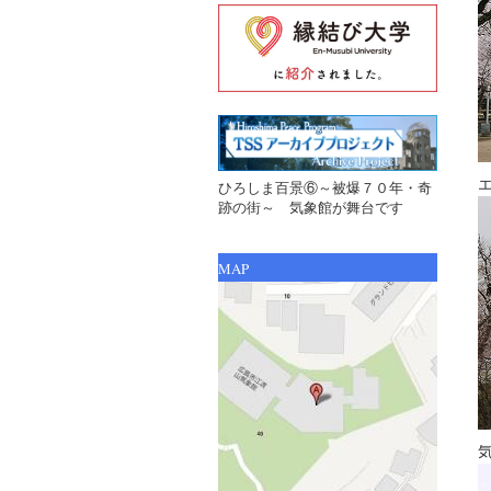
ひろしま百景⑥～被爆７０年・奇
跡の街～ 気象館が舞台です
MAP