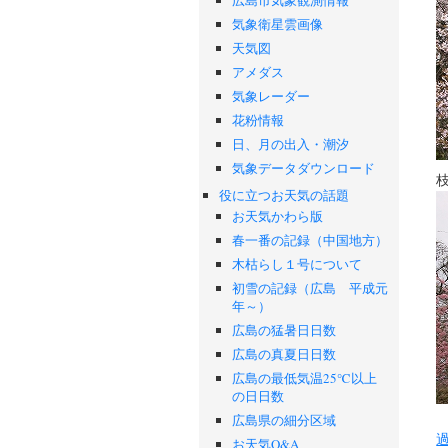
気象衛星雲画像
天気図
アメダス
気象レーダー
花粉情報
日、月の出入・潮汐
気象データダウンロード
役に立つお天気の話題
お天気かわら版
春一番の記録（中国地方）
木枯らし１号について
初雪の記録（広島 平成元
年～）
広島の猛暑日日数
広島の真夏日日数
広島の最低気温25℃以上
の日日数
広島県の細分区域
お天気Q&A