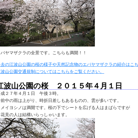
エバヤマザクラの全景です。こちらも満開！！
過去の江波山公園の桜の様子や天然記念物のエバヤマザクラの紹介はこ
江波山公園交通規制についてはこちらをご覧ください。
江波山公園の桜 ２０１５年４月１日
平成２７年４月１日 午後３時。
午前中の雨は上がり、時折日差しもあるものの、雲が多いです。
ソメイヨシノは満開です。桜の下でシートを広げる人はまばらですが
お花見の人は結構いらっしゃいます。