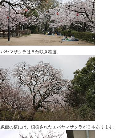
エバヤマザクラは５分咲き程度。
気象館の横には、植樹されたエバヤマザクラが３本あります。