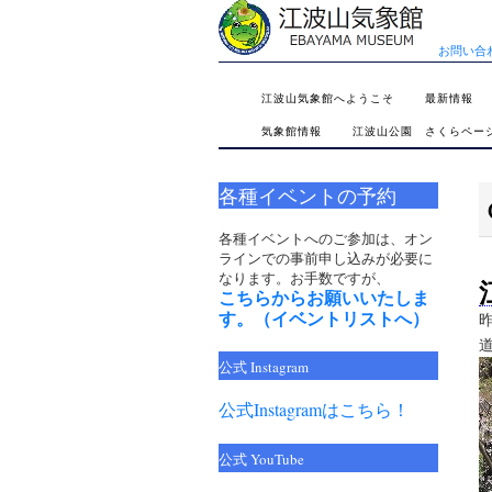
お問い合
SKIP
江波山気象館へようこそ
最新情報
TO
気象館情報
江波山公園 さくらペー
CONTENT
各種イベントの予約
各種イベントへのご参加は、オン
ラインでの事前申し込みが必要に
なります。お手数ですが、
こちらからお願いいたしま
す。（イベントリストへ）
公式 Instagram
公式Instagramはこちら！
公式 YouTube