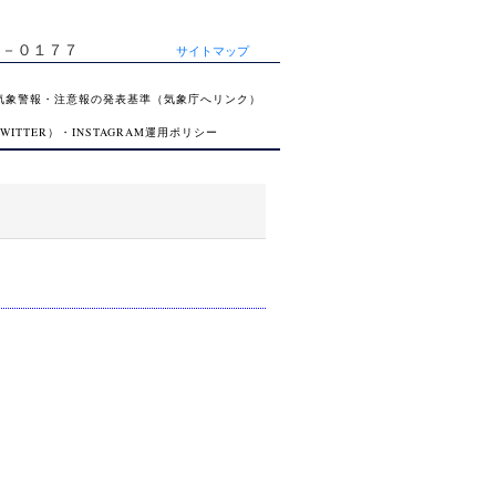
１－０１７７
サイトマップ
気象警報・注意報の発表基準（気象庁へリンク）
ITTER）・INSTAGRAM運用ポリシー