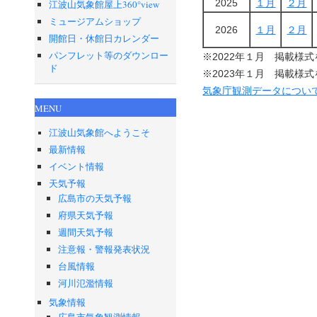
2025
１月
２月
江波山気象館屋上360°view
ミュージアムショップ
2026
１月
２月
開館日・休館日カレンダー
パンフレット等のダウンロー
※2022年１月 掲載様
ド
※2023年１月 掲載様
気象庁観測データについ
MENU
江波山気象館へようこそ
最新情報
イベント情報
天気予報
広島市の天気予報
府県天気予報
週間天気予報
注意報・警報発表状況
台風情報
河川氾濫情報
気象情報
広島市気象観測情報