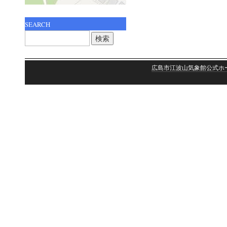
SEARCH
検
索:
広島市江波山気象館公式ホ