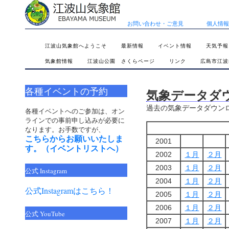
お問い合わせ・ご意見
個人情報
SKIP
江波山気象館へようこそ
最新情報
イベント情報
天気予報
TO
気象館情報
江波山公園 さくらページ
リンク
広島市江波
CONTENT
各種イベントの予約
気象データダ
過去の気象データダウン
各種イベントへのご参加は、オン
ラインでの事前申し込みが必要に
なります。お手数ですが、
こちらからお願いいたしま
2001
す。（イベントリストへ）
2002
１月
２月
2003
１月
２月
公式 Instagram
2004
１月
２月
公式Instagramはこちら！
2005
１月
２月
2006
１月
２月
公式 YouTube
2007
１月
２月