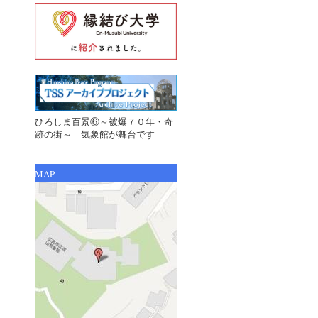
ひろしま百景⑥～被爆７０年・奇
跡の街～ 気象館が舞台です
MAP