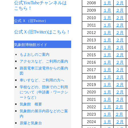
公式YouTubeチャンネルは
2008
１月
２月
こちら！
2009
１月
２月
2010
１月
２月
公式 Ｘ（旧Twitter）
2011
１月
２月
公式Ｘ(旧Twitter)はこちら！
2012
１月
２月
2013
１月
２月
気象館博物館ガイド
2014
１月
２月
もよおしのご案内
2015
１月
２月
アクセスなど、ご利用の案内
2016
１月
２月
路面電車江波電停からの案内
2017
１月
２月
図
2018
１月
２月
車いすなど、ご利用の方へ
2019
１月
２月
学校などの、団体でのご利用
について（申請書・ワークシ
2020
１月
２月
ートなど）
2021
１月
２月
気象館 概要
2022
１月
２月
気象館の展示内容などのご案
2023
１月
２月
内
2024
１月
２月
原爆と気象台