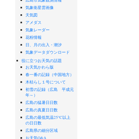
気象衛星雲画像
天気図
アメダス
気象レーダー
花粉情報
日、月の出入・潮汐
気象データダウンロード
役に立つお天気の話題
お天気かわら版
春一番の記録（中国地方）
木枯らし１号について
初雪の記録（広島 平成元
年～）
広島の猛暑日日数
広島の真夏日日数
広島の最低気温25℃以上
の日日数
広島県の細分区域
お天気Q&A